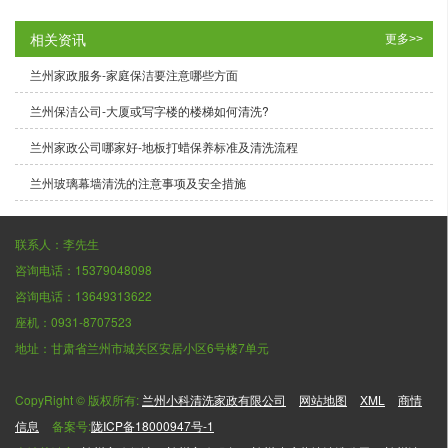
相关资讯
更多>>
兰州家政服务-家庭保洁要注意哪些方面
兰州保洁公司-大厦或写字楼的楼梯如何清洗?
兰州家政公司哪家好-地板打蜡保养标准及清洗流程
兰州玻璃幕墙清洗的注意事项及安全措施
联系人：李先生
咨询电话：15379048098
咨询电话：13649313622
座机：0931-8707523
地址：甘肃省兰州市城关区安居小区6号楼7单元
CopyRight © 版权所有:
兰州小科清洗家政有限公司
网站地图
XML
商情
信息
备案号:
陇ICP备18000947号-1