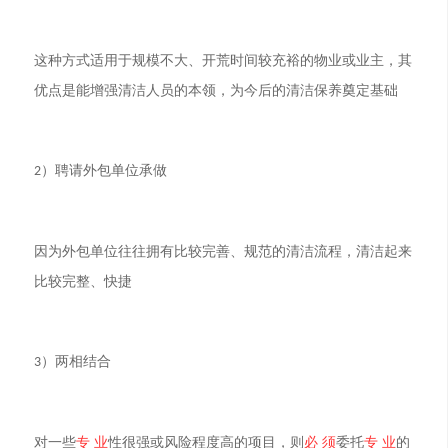
这种方式适用于规模不大、开荒时间较充裕的物业或业主，其
优点是能增强清洁人员的本领，为今后的清洁保养奠定基础
）聘请外包单位承做
2
因为外包单位往往拥有比较完善、规范的清洁流程，清洁起来
比较完整、快捷
）两相结合
3
对一些
专 业
性很强或风险程度高的项目，则
必 须
委托
专 业
的